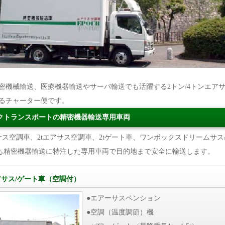
密機械輸送、医療機器輸送やサーバ輸送でも活躍する2トン/4トンエア
るチャーター便です。
クトランスポートの精密機器輸送専用車両
アサス空調車、2tエアサス空調車、2tゲート車、ワンボックスドリームサス
も精密機器輸送に特注した専用車両で目的地まで安全に輸送します。
アサス/ゲート車（空調付）
●エアーサスペンション
●空調（温度調節）機