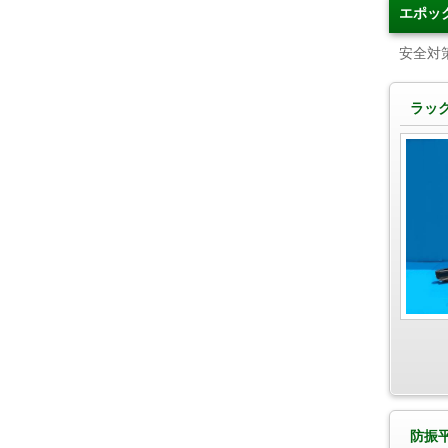
エポッ
安全対
ラッ
防振