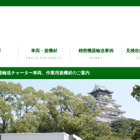
要
車両・資機材
精密機器輸送事例
見積依
Y
TRUCK,EQUIPMENT
WORKS
C
器輸送チャーター車両、作業用資機材のご案内