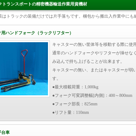
クトランスポートの精密機器輸送作業用資機材
策はトラックの装備だけでは片手落ちです。梱包から搬出入作業中にも
ク用ハンドフォーク（ラックリフター）
キャスターの無い筐体等を移動する際に使
通常のハンドフォークやリフターが挿せなく
み込んで持ち上げることが出来ます。
キャスターの無い、またはキャスターが弱
す。
●最大積載荷重：1,000kg
●フォーク可変調整幅[内側]：400～800mm
●フォーク部長：825mm
●リフト量：110mm
平台車