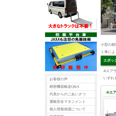
小型の精
ト車によ
エポッ
4tエ
いずれ
お客様の声
精密機器輸送Q&A
4tエ
代表からのごあいさつ
運輸安全マネジメント
個人情報保護について