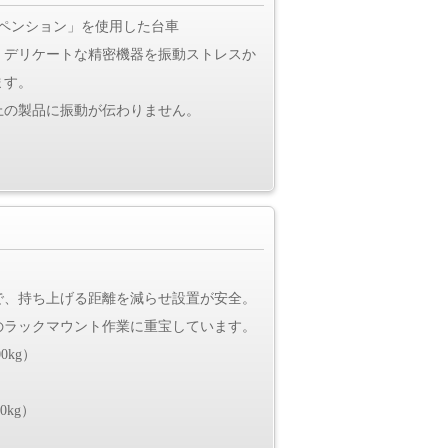
スペンション」を使用した台車
、デリケートな精密機器を振動ストレスか
ます。
上の製品に振動が伝わりません。
で、持ち上げる距離を減らせ設置が安全。
のラックマウント作業に重宝しています。
0kg）
0kg）