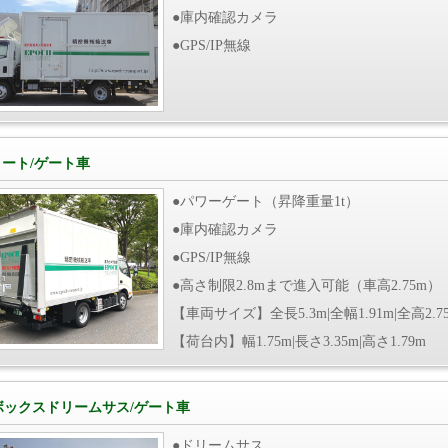
●庫内確認カメラ
●GPS/IP無線
ョート/ゲート車
●パワーゲート（昇降重量1t）
●庫内確認カメラ
●GPS/IP無線
●高さ制限2.8mまで進入可能（車高2.75m）
【車両サイズ】全長5.3m|全幅1.91m|全高2.7
【荷台内】幅1.75m|長さ3.35m|高さ1.79m
ボックスドリームサス/ゲート車
●ドリームサス