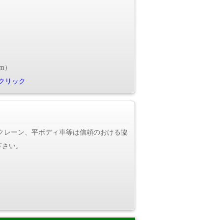
m）
クリック
タクレーン、平ボディ車等は信頼のおける協
下さい。