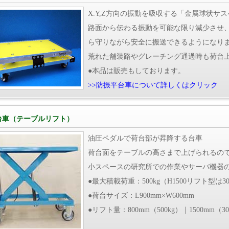
X.Y,Z方向の振動を吸収する「金属球状サ
路面から伝わる振動を可能な限り減少させ
ら守りながら安全に搬送できるようになり
荒れた舗装路やグレーチング通過時も荷台
●本品は販売もしております。
>>防振平台車について詳しくはクリック
台車（テーブルリフト）
油圧ペダルで荷台部が昇降する台車
荷台面をテーブルの高さまで上げられるの
小スペースの研究所での作業やサーバ機器
●最大積載荷重：500kg（H1500リフト型は30
●荷台サイズ：L900mm×W600mm
●リフト量：800mm（500kg）｜1500mm（30