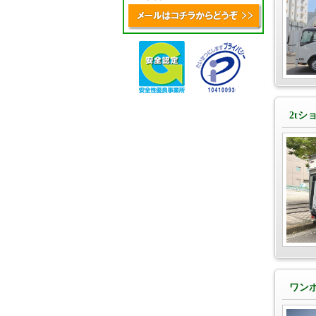
2tシ
ワン